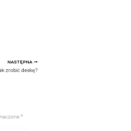
NASTĘPNA
ak zrobić deskę?
znaczone
*