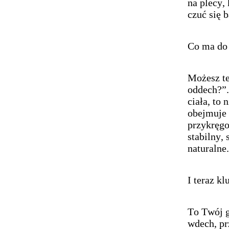
na plecy,
czuć się 
Co ma do
Możesz te
oddech?”.
ciała, to 
obejmuje 
przykręgo
stabilny, 
naturalne.
I teraz k
To Twój g
wdech, pr