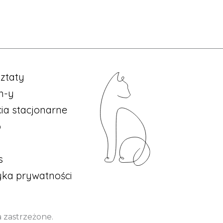
ztaty
m-y
cia stacjonarne
p
s
tyka prywatności
a zastrzeżone.