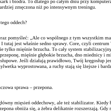
 kark i biodra. To dlatego po całym dniu przy kompute
bardziej zmęczona niż po intensywnym treningu.
 tego oddech?
raz pomyśleć: „Ale co wspólnego z tym wszystkim ma
 I tutaj jest właśnie sedno sprawy. Core, czyli centru
nie tylko mięśnie brzucha. To cały system stabilizacyjny
przeponę, mięśnie głębokie brzucha, dno miednicy i m
słupowe. Jeśli działają prawidłowo, Twój kręgosłup jes
sylwetka wyprostowana, a ruchy stają się lżejsze i bardz
luczowa sprawa – przepona.
łówny mięsień oddechowy, ale też stabilizator. Kiedy 
zepona obniża się, a żebra delikatnie rozszerzają. Gdy 