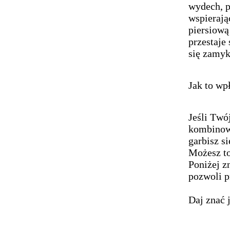
wydech, p
wspierają
piersiową
przestaje
się zamyk
Jak to wp
Jeśli Twó
kombinowa
garbisz s
Możesz to
Poniżej z
pozwoli p
Daj znać 