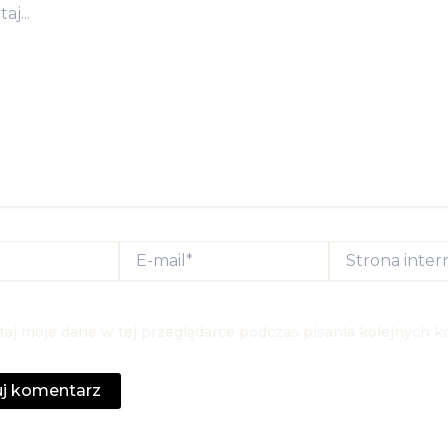
E-
Strona
mail*
internetowa
aj moje dane w tej przeglądarce podczas pisania kolejnych k