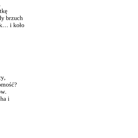
,
tkę
dy brzuch
rk… i koło
cy,
domość?
ów.
ha i