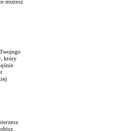
rze możesz
m Twojego
, który
ięśnie
t
iej
bierzesz
robisz