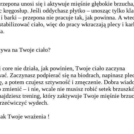
rzepona unosi się i aktywuje mięśnie głębokie brzucha
c kręgosłup. Jeśli oddychasz płytko – unosząc tylko kla
 i barki – przepona nie pracuje tak, jak powinna. A wte
 stabilizować ciało, więc do pracy wkraczają plecy i ka
a.
ływa na Twoje ciało?
j core nie działa, jak powinien, Twoje ciało zaczyna
ć. Zaczynasz podpierać się na biodrach, napinasz ple
ię, a potem czujesz sztywność i zmęczenie. Dobra wia
 zmienić – i nie, wcale nie musisz robić setek brzuszk
najdziesz trening, który zaktywuje Twoje mięśnie brzuc
rzećwiczyć wydech.
jak Twoje wrażenia !