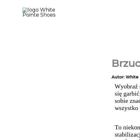
Przejdź
do
treści
Brzuc
Autor:
White
Wyobraź s
się garbi
sobie zna
wszystko 
To niekon
stabilizac