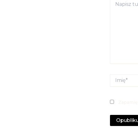
tutaj...
Imię*
Zapamięt