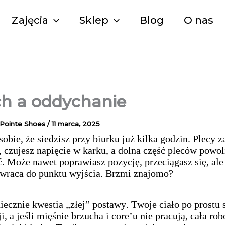
Zajęcia
Sklep
Blog
O nas
h a oddychanie
 Pointe Shoes
/
11 marca, 2025
obie, że siedzisz przy biurku już kilka godzin. Plecy z
ć, czujesz napięcie w karku, a dolna część pleców powol
ć. Może nawet poprawiasz pozycję, przeciągasz się, ale
wraca do punktu wyjścia. Brzmi znajomo?
iecznie kwestia „złej” postawy. Twoje ciało po prostu 
ji, a jeśli mięśnie brzucha i core’u nie pracują, cała ro