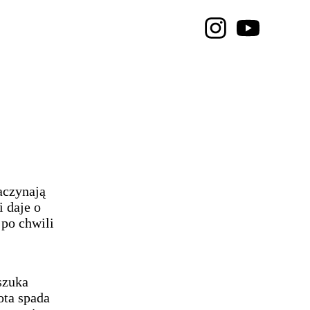
aczynają
i daje o
 po chwili
szuka
bota spada